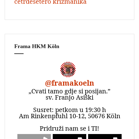
četrdesetero krizmanika
Frama HKM Köln
@
framakoeln
„Cvati tamo gdje si posijan.”
sv. Franjo Asiški
Susret: petkom u 19:30 h
Am Rinkenpfuhl 10-12, 50676 Köln
Pridruži nam se i TI!