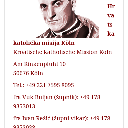
Hr
va
ts
ka
katolička misija Köln
Kroatische katholische Mission Köln
Am Rinkenpfuhl 10
50676 Köln
Tel.: +49 221 7595 8095
fra Vuk Buljan (župnik): +49 178
9353013
fra Ivan Režić (župni vikar): +49 178
9353038