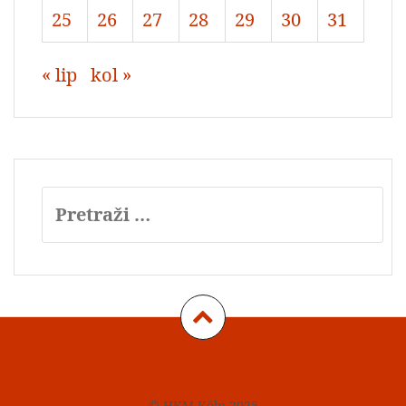
25
26
27
28
29
30
31
« lip
kol »
Pretraži:
Impressum
Datenschutz
Kontakt
© HKM Köln 2025