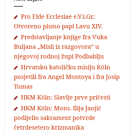
Pro Fide Ecclesiae e.V.i.Gr.:
Otvoreno pismo papi Lavu XIV.
Predstavljanje knjige fra Vuka
Buljana „Misli iz razgovora“ u
njegovoj rodnoj župi Podbablju
Hrvatsku katoličku misiju Köln
posjetili fra Angel Montoya i fra Josip
Tomas
HKM Köln: Slavlje prve pričesti
HKM Köln: Mons. Ilija Janjić
podijelio sakrament potvrde
četrdesetero krizmanika