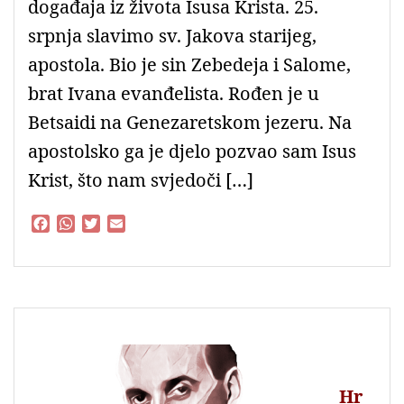
događaja iz života Isusa Krista. 25.
srpnja slavimo sv. Jakova starijeg,
apostola. Bio je sin Zebedeja i Salome,
brat Ivana evanđelista. Rođen je u
Betsaidi na Genezaretskom jezeru. Na
apostolsko ga je djelo pozvao sam Isus
Krist, što nam svjedoči […]
F
W
T
E
a
h
w
m
c
a
i
a
e
t
t
i
b
s
t
l
o
A
e
o
p
r
k
p
Hr