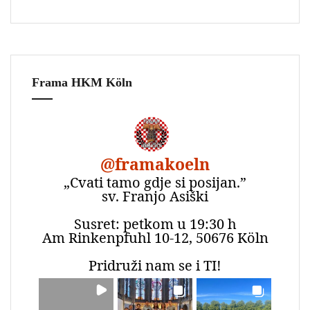
Frama HKM Köln
@
framakoeln
„Cvati tamo gdje si posijan.”
sv. Franjo Asiški
Susret: petkom u 19:30 h
Am Rinkenpfuhl 10-12, 50676 Köln
Pridruži nam se i TI!