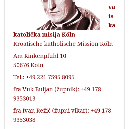
va
ts
ka
katolička misija Köln
Kroatische katholische Mission Köln
Am Rinkenpfuhl 10
50676 Köln
Tel.: +49 221 7595 8095
fra Vuk Buljan (župnik): +49 178
9353013
fra Ivan Režić (župni vikar): +49 178
9353038