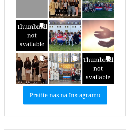
Thumbnail
not
available
Thumbnail
not
available
Pratite nas na Instagramu